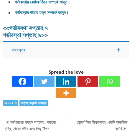
গর্ভাবস্থায় কোষ্ঠকাঠিন্য সম্পর্কে জানুন।
গর্ভাবস্থায় দাঁতের যত্ন সম্পর্কে জানুন।
<<গর্ভাবস্থা সপ্তাহ ৭
গর্ভাবস্থা সপ্তাহ ৯>>
তথ্যসূত্র
Spread the love
Week 8
সপ্তাহ অনুযায়ী গর্ভাবস্থা
Post
গর্ভধারণের সপ্তম সপ্তাহ : ভ্রূণের
সৌন্দর্য নিয়ে হীনমন্যতাঃ একটি সামাজিক
বৃদ্ধি, মায়ের শরীর এবং কিছু টিপস
ব্যাধি
navigation