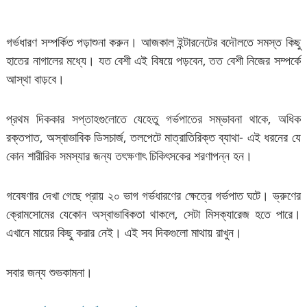
গর্ভধারণ সম্পর্কিত পড়াশুনা করুন। আজকাল ইন্টারনেটের বদৌলতে সমস্ত কিছু
হাতের নাগালের মধ্যে। যত বেশী এই বিষয়ে পড়বেন, তত বেশী নিজের সম্পর্কে
আস্থা বাড়বে।
প্রথম দিককার সপ্তাহগুলোতে যেহেতু গর্ভপাতের সম্ভাবনা থাকে, অধিক
রক্তপাত, অস্বাভাবিক ডিসচার্জ, তলপেটে মাত্রাতিরিক্ত ব্যাথা- এই ধরনের যে
কোন শারীরিক সমস্যার জন্য তৎক্ষণাৎ চিকিৎসকের শরণাপন্ন হন।
গবেষণার দেখা গেছে প্রায় ২০ ভাগ গর্ভধারণের ক্ষেত্রে গর্ভপাত ঘটে। ভ্রুণের
ক্রোমসোমের যেকোন অস্বাভাবিকতা থাকলে, সেটা মিসক্যারেজ হতে পারে।
এখানে মায়ের কিছু করার নেই। এই সব দিকগুলো মাথায় রাখুন।
সবার জন্য শুভকামনা।