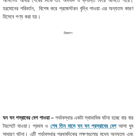
আসলেও আবার শেষের দিকে এই অবসাদ ও ক্লান্তি ফিরে আসতে পারে।
হরমোনের পরিবর্তন, বিশেষ করে প্রজেস্টরন বৃদ্ধি পাওয়া এর অন্যতম কারণ
হিসেবে গণ্য করা হয়।
বিজ্ঞাপণ
ঘন ঘন পস্রাবের বেগ পাওয়া –
গর্ভাবস্থার একটা স্বাভাবিক ঘটনা হচ্ছে বার বার
টয়লেটে যাওয়া। প্রথম ও
শেষ তিন মাসে
ঘন ঘন প্রস্রাবের বেগ
আসা খুব
সাধারণ ঘটনা। এটি গর্ভাবস্থার প্রথমদিকের লক্ষণগুলোর মধ্যে অন্যতম এবং