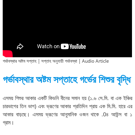
গর্ভাবস্থার অষ্টম সপ্তাহ | সপ্তাহ অনুযায়ী গর্ভাবস্থা | Audio Article
গর্ভাবস্থার অষ্টম সপ্তাহে গর্ভের শিশুর বৃদ্ধি
এসময় শিশুর আকার একটি কিডনি বীনের সমান হয় (১.৬ সে.মি. বা এক ইঞ্চির
চারভাগের তিন ভাগ) এবং ভ্রূণের আকার প্রতিদিন প্রায় এক মি.মি. হারে এর
আকার বাড়ছে। এসময় ভ্রূণের আনুমানিক ওজন থাকে .0৪ আউন্স বা ১
গ্রাম।