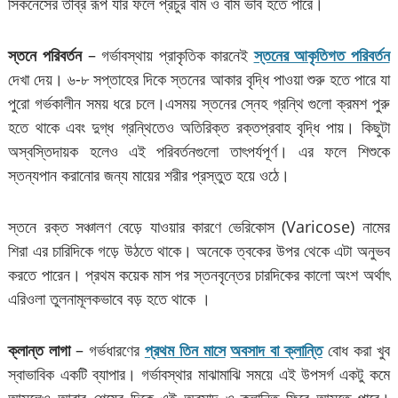
সিকনেসের তীব্র রূপ যার ফলে প্রচুর বমি ও বমি ভাব হতে পারে।
স্তনে পরিবর্তন
– গর্ভাবস্থায় প্রাকৃতিক কারনেই
স্তনের আকৃতিগত পরিবর্তন
দেখা দেয়। ৬-৮ সপ্তাহের দিকে স্তনের আকার বৃদ্ধি পাওয়া শুরু হতে পারে যা
পুরো গর্ভকালীন সময় ধরে চলে।এসময় স্তনের স্নেহ গ্রন্থি গুলো ক্রমশ পুরু
হতে থাকে এবং দুগ্ধ গ্রন্থিতেও অতিরিক্ত রক্তপ্রবাহ বৃদ্ধি পায়। কিছুটা
অস্বস্তিদায়ক হলেও এই পরিবর্তনগুলো তাৎপর্যপূর্ণ। এর ফলে শিশুকে
স্তন্যপান করানোর জন্য মায়ের শরীর প্রস্তুত হয়ে ওঠে।
স্তনে রক্ত সঞ্চালণ বেড়ে যাওয়ার কারণে ভেরিকোস (Varicose) নামের
শিরা এর চারিদিকে গড়ে উঠতে থাকে। অনেকে ত্বকের উপর থেকে এটা অনুভব
করতে পারেন। প্রথম কয়েক মাস পর স্তনবৃন্তের চারদিকের কালো অংশ অর্থাৎ
এরিওলা তুলনামূলকভাবে বড় হতে থাকে ।
ক্লান্ত লাগা
– গর্ভধারণের
প্রথম তিন মাসে
অবসাদ বা ক্লান্তি
বোধ করা খুব
স্বাভাবিক একটি ব্যাপার। গর্ভাবস্থার মাঝামাঝি সময়ে এই উপসর্গ একটু কমে