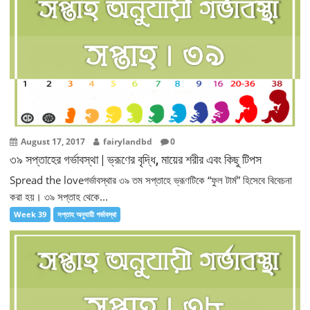
August 17, 2017
fairylandbd
0
৩৯ সপ্তাহের গর্ভাবস্থা | ভ্রূণের বৃদ্ধি, মায়ের শরীর এবং কিছু টিপস
Spread the loveগর্ভাবস্থার ৩৯ তম সপ্তাহে ভ্রূণটিকে “ফুল টার্ম” হিসেবে বিবেচনা
করা হয়। ৩৯ সপ্তাহ থেকে...
Week 39
সপ্তাহ অনুযায়ী গর্ভাবস্থা