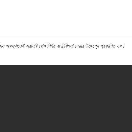
অবস্থাতেই সরাসরি রোগ নির্ণয় বা চিকিৎসা দেয়ার উদ্দেশ্যে প্রকাশিত নয়।