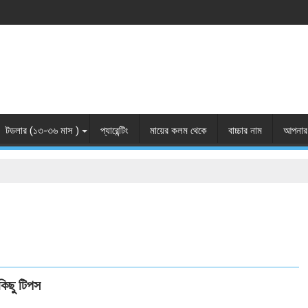
টডলার (১৩-৩৬ মাস )
প্যারেন্টিং
মায়ের কলম থেকে
বাচ্চার নাম
আপনার 
 কিছু টিপস