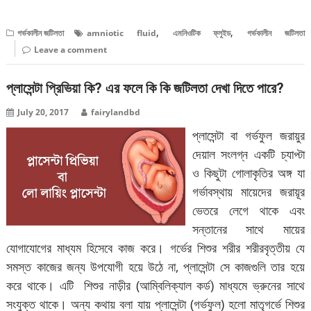
বিস্তারিত পড়ুন
,
,
গর্ভকালীন জটিলতা
amniotic fluid
এমনিওটিক ফ্লুইড
গর্ভকালীন জটিলতা
Leave a comment
প্লাসেন্টা প্রিভিয়া কি? এর ফলে কি কি জটিলতা দেখা দিতে পারে?
July 20, 2017
fairylandbd
প্লাসেন্টা বা গর্ভফুল জরায়ুর
দেয়াল সংলগ্ন একটি চ্যাপ্টা
ও কিছুটা গোলাকৃতির অঙ্গ যা
গর্ভাবস্থায় মায়েদের জরায়ূর
ভেতরে লেগে থাকে এবং
সন্তানের সাথে মায়ের
যোগাযোগের মাধ্যম হিসেবে কাজ করে। গর্ভের শিশুর শরীর শরীরবৃত্তীয় যে
সমস্ত কাজের জন্য উপযোগী হয়ে উঠে না, প্লাসেন্টা সে কাজগুলি তার হয়ে
করে থাকে। এটি শিশুর নাড়ীর (আম্বিলিক্যাল কর্ড) মাধ্যমে ভ্রুনের সাথে
সংযুক্ত থাকে। অন্য কথায় বলা যায় প্লাসেন্টা (গর্ভফুল) হলো মাতৃগর্ভে শিশুর