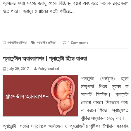
প্রসবের সময় সহজে জরায়ু থেকে বিচ্ছিন্ন হয়না এবং এতে অনেক রক্তক্ষরণ
হতে পারে। জরায়ুর দেয়ালের কতটা গভীরে…
বিস্তারিত পড়ুন
গর্ভকালীন জটিলতা
গর্ভকালীন জটিলতা
1 Comment
প্লাসেন্টাল অ্যাবরাপশন | প্লাসেন্টা ছিঁড়ে যাওয়া
July 29, 2017
fairylandbd
প্লাসেন্টা (গর্ভফুল) হলো
মাতৃগর্ভে শিশুর সুরক্ষা বা
সাপোর্ট সিস্টেম। প্লাসেন্টা
কোনো কারনে ঠিকভাবে কাজ
না করলে শিশুর স্বাস্থ্যগত
ঝুঁকির সম্ভাবনা বেড়ে যায়।
প্লাসেন্টা গর্ভের সন্তানকে অক্সিজেন ও প্রয়োজনীয় পুষ্টিকর উপাদান সরবরাহ