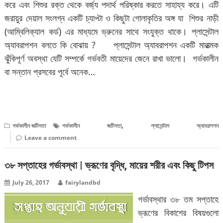
করে এবং শিশুর রক্ত থেকে বর্জ্য পদার্থ পরিষ্কার করতে সাহায্য করে। এটি
জরায়ুর দেয়াল সংলগ্ন একটি চ্যাপ্টা ও কিছুটা গোলাকৃতির অঙ্গ যা শিশুর নাড়ী
(আম্বিলিক্যাল কর্ড) এর মাধ্যমে ভ্রুনের সাথে সংযুক্ত থাকে। প্লাসেন্টাল
অ্যাবরাপশন বলতে কি বোঝায় ? প্লাসেন্টাল অ্যাবরাপশন একটি মারাত্মক
ঝুঁকিপূর্ণ অবস্থা যেটি সম্পর্কে গর্ভবতী মায়েদের জেনে রাখা ভালো। গর্ভকালীন
বা সন্তান প্রসবের পূর্বে অনেক…
বিস্তারিত পড়ুন
,
গর্ভকালীন জটিলতা
গর্ভকালীন জটিলতা
প্লাসেন্টাল অ্যাবরাপশন
Leave a comment
৩৮ সপ্তাহের গর্ভাবস্থা | ভ্রূণের বৃদ্ধি, মায়ের শরীর এবং কিছু টিপস
July 26, 2017
fairylandbd
গর্ভাবস্থার ৩৮ তম সপ্তাহে
ভ্রূণের বিকাশের বিষয়গুলো