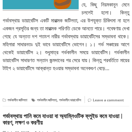
যে, কিছু নিয়মকানুন মেনে
চললেই হলো। কিন্তু
গর্ভাবস্থায় ডায়াবেটিস একটি মারাত্মক জটিলতা, এর উপযুক্ত চিকিৎসা না হলে
একজন প্রসূতির জন্য তা মারাত্মক পরিণতি ডেকে আনতে পারে। গবেষণায় দেখা
গেছে যে অন্তত দশ শতাংশ নারীর গর্ভাবস্থায় ডায়াবেটিসের সম্ভাবনা থাকে।
মহিলারা সাধারনতঃ দুই ভাবে ডায়াবেটিসে ভোগেন। ১। গর্ভ সঞ্চারের আগে
থেকেই ডায়াবেটিস ২। শুধুমাত্র গর্ভকালীন সময়ে ডায়াবেটিস। গর্ভকালীন
ডায়াবেটিস সাধারণত সন্তান জন্মদানের পর সেরে যায়। কিন্তু পরবর্তিতে মায়ের
টাইপ ২ ডায়াবেটিসে আক্রান্ত হওয়ার সম্ভাবনা অনেকগুণ বেড়ে…
বিস্তারিত পড়ুন
,
গর্ভকালীন জটিলতা
গর্ভকালীন জটিলতা
গর্ভকালীন ডায়াবেটিস
Leave a comment
গর্ভাবস্থায় পানি কমে যাওয়া বা অ্যাম্নিওটিক ফ্লুইড কমে যাওয়া |
কারণ, লক্ষণ ও করণীয়