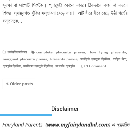
সুরক্ষা বা সাপোর্ট সিস্টেম। প্লাসেন্টা কোনো কারনে ঠিকভাবে কাজ না করলে
শিশুর স্বাস্থ্যগত ঝুঁকির সম্ভাবনা বেড়ে যায়। এটি ধীরে ধীরে বেড়ে উঠা গর্ভের
সন্তানকে…
বিস্তারিত পড়ুন
,
,
গর্ভকালীন জটিলতা
complete placenta previa
low lying placenta
,
,
,
,
marginal placenta previa
Placenta previa
কমপ্লিট প্লাসেন্টা প্রিভিয়া
গর্ভফুল নিচে
,
,
প্লাসেন্টা প্রিভিয়া
মারজিনাল প্লাসেন্টা প্রিভিয়া
লো লায়িং প্লাসেন্টা
1 Comment
Posts
Older posts
navigation
Disclaimer
Fairyland Parents (
www.myfairylandbd.com
) এ প্রচারিত