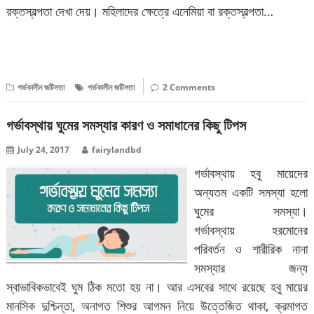
রক্তস্বল্পতা দেখা দেয়। মহিলাদের ক্ষেত্রে এনেমিয়া বা রক্তস্বল্পতা…
বিস্তারিত পড়ুন
গর্ভকালীন জটিলতা
গর্ভকালীন জটিলতা
2 Comments
গর্ভাবস্থায় ঘুমের সমস্যার কারণ ও সমাধানের কিছু টিপস
July 24, 2017
fairylandbd
গর্ভাবস্থায় হবু মায়েদের
অন্যতম একটি সমস্যা হলো
ঘুমের সমস্যা।
গর্ভাবস্থায় হরমোনের
পরিবর্তন ও শারীরিক নানা
সমস্যার জন্য
স্বাভাবিকভাবেই ঘুম ঠিক মতো হয় না। আর এসবের সাথে রয়েছে হবু মায়ের
মানসিক দুশ্চিন্তা, অনাগত শিশুর আগমন নিয়ে উত্তেজিত থাকা, ক্রমাগত