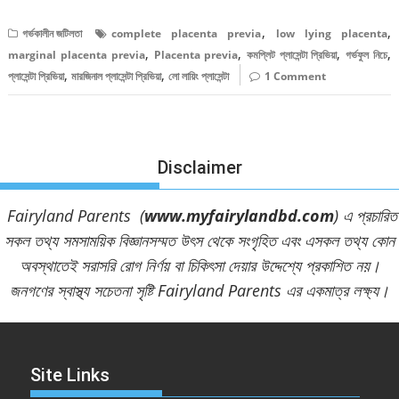
,
,
গর্ভকালীন জটিলতা
complete placenta previa
low lying placenta
,
,
,
,
marginal placenta previa
Placenta previa
কমপ্লিট প্লাসেন্টা প্রিভিয়া
গর্ভফুল নিচে
,
,
প্লাসেন্টা প্রিভিয়া
মারজিনাল প্লাসেন্টা প্রিভিয়া
লো লায়িং প্লাসেন্টা
1 Comment
Disclaimer
Fairyland Parents (
www.myfairylandbd.com
) এ প্রচারিত
সকল তথ্য সমসাময়িক বিজ্ঞানসম্মত উৎস থেকে সংগৃহিত এবং এসকল তথ্য কোন
অবস্থাতেই সরাসরি রোগ নির্ণয় বা চিকিৎসা দেয়ার উদ্দেশ্যে প্রকাশিত নয়।
জনগণের স্বাস্থ্য সচেতনা সৃষ্টি Fairyland Parents এর একমাত্র লক্ষ্য।
Site Links