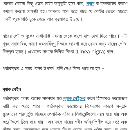
ভেতরে কোনো কিছু ওড়ার মতো অনুভূতি হতে পারে,
গ্যাস
বা বদহজমের কারণে
কখনো কখনো যেমনটা হয়।আপনার মনে হতে পারে যে পেটের ভেতর হয়তো
একটি প্রজাপতি ঢুকে গেছে আর ক্রমাগত উড়ছে।
মায়ের পেট ও বুকের মাঝামাঝি এসময় থেকে কালো দাগ দেখা দিতে পারে। এটা
খুবই স্বাভাবিক, কারণ ক্রমবর্ধিষ্ণু শিশুকে জায়গা করে দেয়ার জন্য মায়ের পেটও
বিস্তৃত হচ্ছে। এধরনের দাগকে লিনিয়া নিগ্রা (Linea nigra) বলে।
গর্ভাবস্থার এ সময় যেসব উপসর্গ বেশি দেখা দিতে পারে তা হল –
ব্যাক পেইন
গর্ভাবস্থায় অন্য অনেক সমস্যার মত
ব্যাক পেইনের
কারণ হিসেবেও হরমোনকে
দায়ী করা যেতে পারে। গর্ভাবস্থায় হরমোনের নিঃসরণের কারণে সন্তান
জন্মদানের প্রস্তুতি হিসেবে পেলভিক এরিয়ার লিগামেন্টগুলো নরম হয়ে যায় এবং
জয়েন্টগুলো ঢিলে হয়ে যায়। এর ফলে মায়ের শরীর অস্থিতিশীল হয়ে ওঠে এবং
হাঁটার সময়, অনেকক্ষণ বসে থাকলে কিংবা চেয়ার থেকে ওঠার সময়, বা কোন