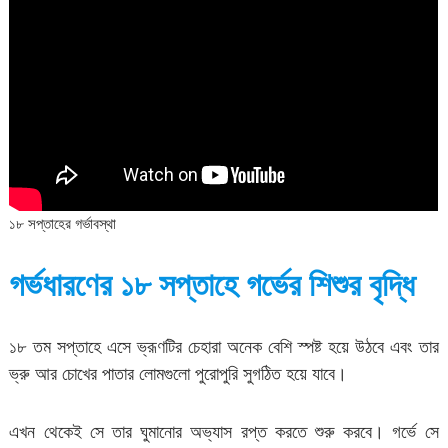
১৮ সপ্তাহের গর্ভাবস্থা
গর্ভধারণের ১৮ সপ্তাহে গর্ভের শিশুর বৃদ্ধি
১৮ তম সপ্তাহে এসে ভ্রূণটির চেহারা অনেক বেশি স্পষ্ট হয়ে উঠবে এবং তার
ভ্রু আর চোখের পাতার লোমগুলো পুরোপুরি সুগঠিত হয়ে যাবে।
এখন থেকেই সে তার ঘুমানোর অভ্যাস রপ্ত করতে শুরু করবে। গর্ভে সে