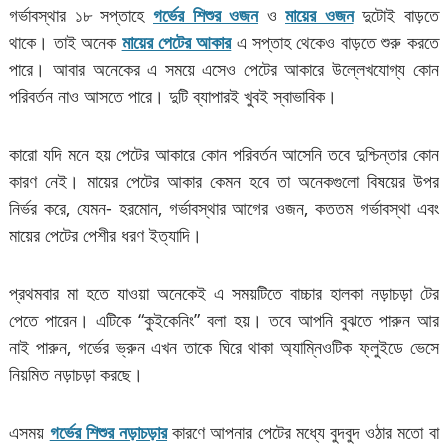
গর্ভাবস্থার ১৮ সপ্তাহে
গর্ভের শিশুর ওজন
ও
মায়ের ওজন
দুটোই বাড়তে
থাকে। তাই অনেক
মায়ের পেটের আকার
এ সপ্তাহ থেকেও বাড়তে শুরু করতে
পারে। আবার অনেকের এ সময়ে এসেও পেটের আকারে উল্লেখযোগ্য কোন
পরিবর্তন নাও আসতে পারে। দুটি ব্যাপারই খুবই স্বাভাবিক।
কারো যদি মনে হয় পেটের আকারে কোন পরিবর্তন আসেনি তবে দুশ্চিন্তার কোন
কারণ নেই। মায়ের পেটের আকার কেমন হবে তা অনেকগুলো বিষয়ের উপর
নির্ভর করে, যেমন- হরমোন, গর্ভাবস্থার আগের ওজন, কততম গর্ভাবস্থা এবং
মায়ের পেটের পেশীর ধরণ ইত্যাদি।
প্রথমবার মা হতে যাওয়া অনেকেই এ সময়টিতে বাচ্চার হালকা নড়াচড়া টের
পেতে পারেন। এটিকে “কুইকেনিং” বলা হয়। তবে আপনি বুঝতে পারুন আর
নাই পারুন, গর্ভের ভ্রুন এখন তাকে ঘিরে থাকা অ্যাম্নিওটিক ফ্লুইডে ভেসে
নিয়মিত নড়াচড়া করছে।
এসময়
গর্ভের শিশুর নড়াচড়ার
কারণে আপনার পেটের মধ্যে বুদবুদ ওঠার মতো বা