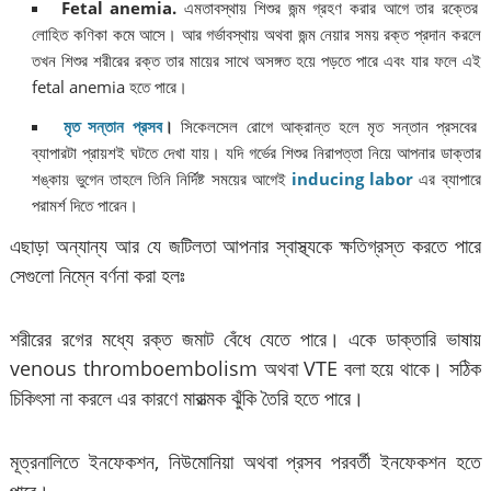
Fetal anemia.
এমতাবস্থায় শিশুর জন্ম গ্রহণ করার আগে তার রক্তের
লোহিত কণিকা কমে আসে। আর গর্ভাবস্থায় অথবা জন্ম নেয়ার সময় রক্ত প্রদান করলে
তখন শিশুর শরীরের রক্ত তার মায়ের সাথে অসঙ্গত হয়ে পড়তে পারে এবং যার ফলে এই
fetal anemia হতে পারে।
মৃত সন্তান প্রসব
।
সিকেলসেল রোগে আক্রান্ত হলে মৃত সন্তান প্রসবের
ব্যাপারটা প্রায়শই ঘটতে দেখা যায়। যদি গর্ভের শিশুর নিরাপত্তা নিয়ে আপনার ডাক্তার
শঙ্কায় ভুগেন তাহলে তিনি নির্দিষ্ট সময়ের আগেই
inducing labor
এর ব্যাপারে
পরামর্শ দিতে পারেন।
এছাড়া অন্যান্য আর যে জটিলতা আপনার স্বাস্থ্যকে ক্ষতিগ্রস্ত করতে পারে
সেগুলো নিম্নে বর্ণনা করা হলঃ
শরীরের রগের মধ্যে রক্ত জমাট বেঁধে যেতে পারে। একে ডাক্তারি ভাষায়
venous thromboembolism অথবা VTE বলা হয়ে থাকে। সঠিক
চিকিৎসা না করলে এর কারণে মারাত্মক ঝুঁকি তৈরি হতে পারে।
মূত্রনালিতে ইনফেকশন, নিউমোনিয়া অথবা প্রসব পরবর্তী ইনফেকশন হতে