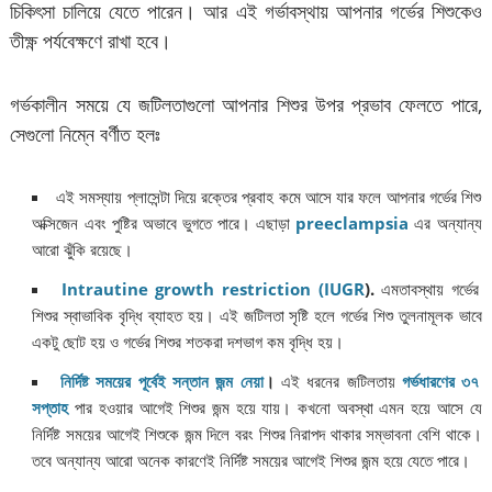
চিকিৎসা চালিয়ে যেতে পারেন। আর এই গর্ভাবস্থায় আপনার গর্ভের শিশুকেও
তীক্ষ্ণ পর্যবেক্ষণে রাখা হবে।
গর্ভকালীন সময়ে যে জটিলতাগুলো আপনার শিশুর উপর প্রভাব ফেলতে পারে,
সেগুলো নিম্নে বর্ণীত হলঃ
এই সমস্যায় প্লাসেন্টা দিয়ে রক্তের প্রবাহ কমে আসে যার ফলে আপনার গর্ভের শিশু
অক্সিজেন এবং পুষ্টির অভাবে ভুগতে পারে। এছাড়া
preeclampsia
এর অন্যান্য
আরো ঝুঁকি রয়েছে।
Intrautine growth restriction (IUGR
).
এমতাবস্থায় গর্ভের
শিশুর স্বাভাবিক বৃদ্ধি ব্যাহত হয়। এই জটিলতা সৃষ্টি হলে গর্ভের শিশু তুলনামূলক ভাবে
একটু ছোট হয় ও গর্ভের শিশুর শতকরা দশভাগ কম বৃদ্ধি হয়।
নির্দিষ্ট সময়ের পূর্বেই সন্তান জন্ম নেয়া
।
এই ধরনের জটিলতায়
গর্ভধারণের ৩৭
সপ্তাহ
পার হওয়ার আগেই শিশুর জন্ম হয়ে যায়। কখনো অবস্থা এমন হয়ে আসে যে
নির্দিষ্ট সময়ের আগেই শিশুকে জন্ম দিলে বরং শিশুর নিরাপদ থাকার সম্ভাবনা বেশি থাকে।
তবে অন্যান্য আরো অনেক কারণেই নির্দিষ্ট সময়ের আগেই শিশুর জন্ম হয়ে যেতে পারে।