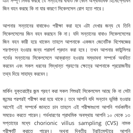
এটা সম্পূর্ণ নির্ভর করছে যে সন্তানের বাবাও কি কোন অস্বাভাবিক হিমোগ্লোবিন
জিন বহন করছে কি না যার কারণে সিকেলসেল রোগ হতে পারে।
আপনার সন্তানের বাবাকেও পরীক্ষা করা হবে এটা দেখার জন্য যে তিনি
সিকেলসেলের জিন বহন করছেন কি না। যদি সন্তানের বাবাও সিকেলসেলের
জিন বহন কারী হয়ে থাকেন তাহলে আপনাকে একজন জেনেটিক বিশেষজ্ঞের
শরণাপন্ন হওয়ার জন্য পরামর্শ প্রদান করা হবে। তখন আপনার কাউন্সিলর
গর্ভের সন্তানের সিকেলসেলে আক্রান্ত হওয়ার সম্ভাবনা সম্পর্কে অবহিত
করবেন এবং সকল ধরনের সিদ্ধান্ত গ্রহণের ক্ষেত্রে আপনাকে প্রয়োজনীয়
তথ্য দিয়ে সাহায্য করবেন।
মার্কিন যুক্তরাষ্ট্রে জন্ম গ্রহণ করা সকল শিশুরই সিকেলসেল আছে কি না সেটা
জন্মের পরপরই পরীক্ষা করা হয়ে থাকে। তবে আপনি যদি সন্তান ভূমিষ্ঠ হওয়ার
আগেই এই সম্পর্কে জানতে চান তাহলে এই পরীক্ষাগুলো আপনি গর্ভকালীন
সময়েও করতে পারেন। গর্ভধারণের প্রাথমিক অবস্থায় আপনি ১০ থেকে ১৩
সপ্তাহের মধ্যে chorionic villus sampling (CVS) নামক
পরীক্ষাটি করাতে পারেন। অথবা দ্বিতীয় ট্রাইমেস্টারে আপনি