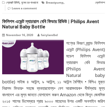
,
,
প্রোডাক্ট রিভিউ
বুকের দুধ খাওয়ানো
Breastpump
ব্রেস্টপাম্প
Leave a comment
ফিলিপস এভেন্ট ন্যাচারাল বেবি ফিডার রিভিউ | Philips Avent
Natural Baby Bottle
November 16, 2020
fairylandbd
পণ্যের বিবরণ ব্র্যান্ড ফিলিপস
এভেন্ট (Philips Avent)
মডেল ফিলিপস এভেন্ট
ন্যাচারাল বেবি ফিডার
(Philips Avent
Natural baby
bottle) সাইজ ৪ আউন্স, ৯ আউন্স, ১১ আউন্স বৈশিষ্ট্য • বিপিএ মুক্ত
নিরাপদ ফিডার• সহজে ব্যবহারযোগ্য• বেশ আরামদায়ক• দীর্ঘস্থায় মূল্য
বাংলাদেশ এর মূল্য জানতে যোগাযোগ করুন Amazon থেকে কিনুন জেমসিক
২০১৫ সালের ডিসেম্বরে প্রায় ৯০০০ মায়েদের উপর একটি অনলাইন জরিপ