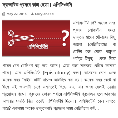
স্বাভাবিক প্রসবে কাটা ছেড়া | এপিসিওটমি
May 22, 2018
fairylandbd
এপিসিওটমি কি? অনেক সময়
প্রসব চলাকালীন সময়ে
ডাক্তার মায়ের যৌনাঙ্গের কিছু
জায়গা (পেরিনিয়ামের বা
যোনির শুরু থেকে পায়ুপথ
পর্যন্ত টিস্যু) কেটে দিতে
পারেন যেন যোনিপথ বড় হয়ে আসে। এতে বাচ্চা সহজেই বেরিয়ে আসতে
পারে। একে এপিসিওটমি (Episiotomy) বলে। আমাদের দেশে একে
অনেক সময় “সাইড কাটা” নামেও অভিহিত করা হয়। অনেক সময় কেটে না
দিলে এই জায়গাটা চাপে এমনিতেই ছিড়ে যায়, যার জন্য সেলাই দেয়ার
প্রয়োজন পড়ে। প্রসবের কোনও পর্যায়ে এপিসিওটমি প্রয়োজন হলে ডাক্তার
আপনার সম্মতি নিয়ে তবেই এপিসিওটমি দিবেন। এপিসিওটমি কেন লাগতে
পারে? একসময় অনেক ডাক্তাররাই প্রসবের সময় পেরিনিয়াম কাট…