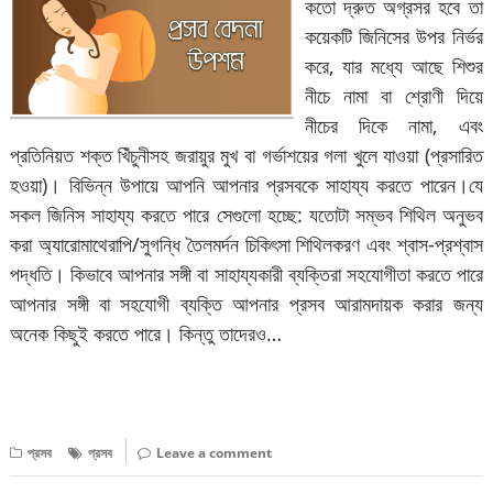
কতো দ্রুত অগ্রসর হবে তা
কয়েকটি জিনিসের উপর নির্ভর
করে, যার মধ্যে আছে শিশুর
নীচে নামা বা শ্রোণী দিয়ে
নীচের দিকে নামা, এবং
প্রতিনিয়ত শক্ত খিঁচুনীসহ জরায়ুর মুখ বা গর্ভাশয়ের গলা খুলে যাওয়া (প্রসারিত
হওয়া)। বিভিন্ন উপায়ে আপনি আপনার প্রসবকে সাহায্য করতে পারেন।যে
সকল জিনিস সাহায্য করতে পারে সেগুলো হচ্ছে: যতোটা সম্ভব শিথিল অনুভব
করা অ্যারোমাথেরাপি/সুগন্ধি তৈলমর্দন চিকিৎসা শিথিলকরণ এবং শ্বাস-প্রশ্বাস
পদ্ধতি। কিভাবে আপনার সঙ্গী বা সাহায্যকারী ব্যক্তিরা সহযোগীতা করতে পারে
আপনার সঙ্গী বা সহযোগী ব্যক্তি আপনার প্রসব আরামদায়ক করার জন্য
অনেক কিছুই করতে পারে। কিন্তু তাদেরও…
বিস্তারিত পড়ুন
প্রসব
প্রসব
Leave a comment