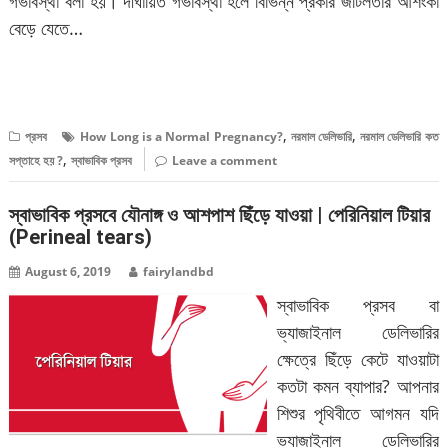
গর্ভাবস্থা বলা হয়। দীর্ঘায়িত গর্ভাবস্থা হলে বিভিন্ন প্রকার জটিলতার আশংকা
বেড়ে যেতে…
বিস্তারিত পড়ুন
,
,
প্রসব
How Long is a Normal Pregnancy?
নরমাল ডেলিভারি
নরমাল ডেলিভারি কত
,
সপ্তাহে হয় ?
স্বাভাবিক প্রসব
Leave a comment
স্বাভাবিক প্রসবে যৌনাঙ্গ ও আশপাশ ছিঁড়ে যাওয়া | পেরিনিয়াল টিয়ার
(Perineal tears)
August 6, 2019
fairylandbd
স্বাভাবিক প্রসব বা
ভ্যাজাইনাল ডেলিভারির
ক্ষেত্রে ছিঁড়ে কেটে যাওয়াটা
কতটা কমন ব্যাপার? আপনার
শিশুর পৃথিবীতে আগমন যদি
ভ্যাজাইনাল ডেলিভারির