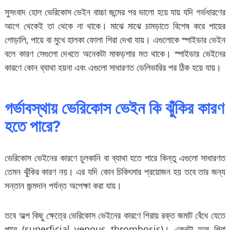
সুসংবাদ হোল ভেরিকোস ভেইন বাচ্চা জন্মের পর ভালো হয়ে যায় যদি গর্ভধারণের
আগে থেকেই তা থেকে না থাকে। মাঝে মাঝে চামড়াতে বিশেষ করে পায়ের
গোড়ালি, পায়ে বা মুখে হালকা ফোলা শিরা দেখা যায়। এগুলোকে স্পাইডার ভেইন
বলে কারণ সেগুলো দেখতে অনেকটা মাকড়শার মত থাকে। স্পাইডার ভেইনের
কারণে কোন ব্যাথা হয়না এবং এগুলো সাধারণত ডেলিভারির পর ঠিক হয়ে যায়।
গর্ভাবস্থায় ভেরিকোস ভেইন কি ঝুঁকির কারণ
হতে পারে?
ভেরিকোস ভেইনের কারণে চুলকানি বা ব্যাথা হতে পারে কিন্তু এগুলো সাধারণত
তেমন ঝুঁকির কারণ নয়। এর যদি কোন চিকিৎসার প্রয়োজন হয় তবে তার জন্য
সন্তান জন্মদান পর্যন্ত অপেক্ষা করা যায়।
তবে অল্প কিছু ক্ষেত্রে ভেরিকোস ভেইনের কারণে শিরায় রক্ত জমাট বেঁধে যেতে
পারে (superficial venous thrombosis)। এমনটা হলে শিরা