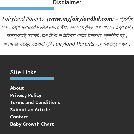
Disclaimer
Fairyland Parents (
www.myfairylandbd.com
) এ প্রচারিত
সকল তথ্য সমসাময়িক বিজ্ঞানসম্মত উৎস থেকে সংগৃহিত এবং এসকল তথ্য কোন
অবস্থাতেই সরাসরি রোগ নির্ণয় বা চিকিৎসা দেয়ার উদ্দেশ্যে প্রকাশিত নয়।
জনগণের স্বাস্থ্য সচেতনা সৃষ্টি Fairyland Parents এর একমাত্র লক্ষ্য।
Site Links
About
Privacy Policy
Terms and Conditions
Submit an Article
Contact
Baby Growth Chart