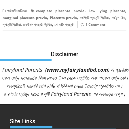
,
,
গর্ভকালীন জটিলতা
complete placenta previa
low lying placenta
,
,
,
,
marginal placenta previa
Placenta previa
কমপ্লিট প্লাসেন্টা প্রিভিয়া
গর্ভফুল নিচে
,
,
প্লাসেন্টা প্রিভিয়া
মারজিনাল প্লাসেন্টা প্রিভিয়া
লো লায়িং প্লাসেন্টা
1 Comment
Disclaimer
Fairyland Parents (
www.myfairylandbd.com
) এ প্রচারিত
সকল তথ্য সমসাময়িক বিজ্ঞানসম্মত উৎস থেকে সংগৃহিত এবং এসকল তথ্য কোন
অবস্থাতেই সরাসরি রোগ নির্ণয় বা চিকিৎসা দেয়ার উদ্দেশ্যে প্রকাশিত নয়।
জনগণের স্বাস্থ্য সচেতনা সৃষ্টি Fairyland Parents এর একমাত্র লক্ষ্য।
Site Links