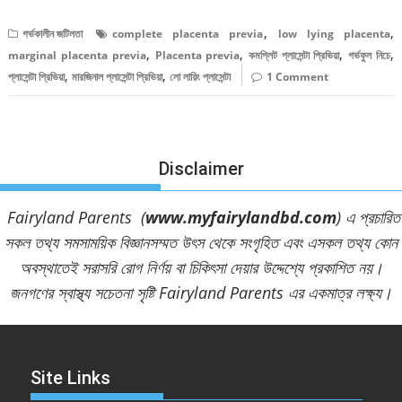
,
,
গর্ভকালীন জটিলতা
complete placenta previa
low lying placenta
,
,
,
,
marginal placenta previa
Placenta previa
কমপ্লিট প্লাসেন্টা প্রিভিয়া
গর্ভফুল নিচে
,
,
প্লাসেন্টা প্রিভিয়া
মারজিনাল প্লাসেন্টা প্রিভিয়া
লো লায়িং প্লাসেন্টা
1 Comment
Disclaimer
Fairyland Parents (
www.myfairylandbd.com
) এ প্রচারিত
সকল তথ্য সমসাময়িক বিজ্ঞানসম্মত উৎস থেকে সংগৃহিত এবং এসকল তথ্য কোন
অবস্থাতেই সরাসরি রোগ নির্ণয় বা চিকিৎসা দেয়ার উদ্দেশ্যে প্রকাশিত নয়।
জনগণের স্বাস্থ্য সচেতনা সৃষ্টি Fairyland Parents এর একমাত্র লক্ষ্য।
Site Links