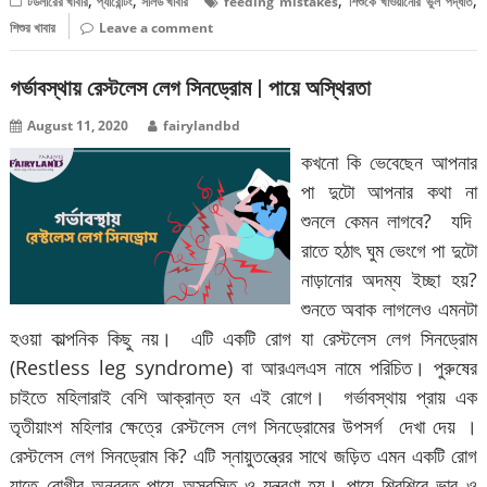
,
,
,
,
টডলারের খাবার
প্যারেন্টিং
সলিড খাবার
feeding mistakes
শিশুকে খাওয়ানোর ভুল পদ্ধতি
শিশুর খাবার
Leave a comment
গর্ভাবস্থায় রেস্টলেস লেগ সিনড্রোম | পায়ে অস্থিরতা
August 11, 2020
fairylandbd
কখনো কি ভেবেছেন আপনার
পা দুটো আপনার কথা না
শুনলে কেমন লাগবে? যদি
রাতে হঠাৎ ঘুম ভেংগে পা দুটো
নাড়ানোর অদম্য ইচ্ছা হয়?
শুনতে অবাক লাগলেও এমনটা
হওয়া কাল্পনিক কিছু নয়। এটি একটি রোগ যা রেস্টলেস লেগ সিনড্রোম
(Restless leg syndrome) বা আরএলএস নামে পরিচিত। পুরুষের
চাইতে মহিলারাই বেশি আক্রান্ত হন এই রোগে। গর্ভাবস্থায় প্রায় এক
তৃতীয়াংশ মহিলার ক্ষেত্রে রেস্টলেস লেগ সিনড্রোমের উপসর্গ দেখা দেয় ।
রেস্টলেস লেগ সিনড্রোম কি? এটি স্নায়ুতন্ত্রের সাথে জড়িত এমন একটি রোগ
যাতে রোগীর অনবরত পায়ে অস্বস্তি ও যন্ত্রণা হয়। পায়ে শিরশিরে ভাব ও