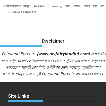
,
,
,
টডলারের আচরণ
প্যারেন্টিং
Child Shaming
চাইল্ড শেইমিং
শিশুকে লজ্জা দেয়া
Leave a comment
Disclaimer
Fairyland Parents (
www.myfairylandbd.com
) এ প্রচারিত
সকল তথ্য সমসাময়িক বিজ্ঞানসম্মত উৎস থেকে সংগৃহিত এবং এসকল তথ্য কোন
অবস্থাতেই সরাসরি রোগ নির্ণয় বা চিকিৎসা দেয়ার উদ্দেশ্যে প্রকাশিত নয়।
জনগণের স্বাস্থ্য সচেতনা সৃষ্টি Fairyland Parents এর একমাত্র লক্ষ্য।
Site Links