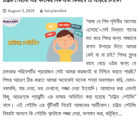
চাইল্ড শেইমিং এর ক্ষতিকর দিক এবং কিভাবে তা এড়িয়ে চলবেন
August 3, 2020
fairylandbd
‘আজ যে শিশু পৃথিবীর আলোয়
এসেছে’–সেই বিখ্যাত গানের
মত করে শিশুর জন্য সাজানো
বাগান উপহার দিতে আমরা
কেই বা না চাই? শিশুর সুন্দর
ভাবে বেড়ে ওঠার জন্য যে
চমৎকার পরিবেশটির প্রয়োজন সেটা আমরা কয়জনই বা নিশ্চিত করতে পারছি?
শিশুর আচরণ ঠিক করতে আমরা অনেকেই অনেক পন্থা অবলম্বন করি, যেমন-
বকাবকি, মার দেয়া, ভয় দেখানো, লজ্জা দেয়া ইত্যাদি। আমাদের করা এমনই
কিছু আচরণকে প্যারন্টিং এর ভাষায় অভিহিত করা হয়েছে “চাইল্ড শেইমিং”
নামে। এই শেইমিং এর খুঁটিনাটি নিয়েই আজকের আর্টিকেল। চাইল্ড শেইমিং
বিষয়টা আসলে কি শেইমিং শব্দটাকে লজ্জা দেয়া, অপমান করা, কটূক্তি…
বিস্তারিত পড়ুন