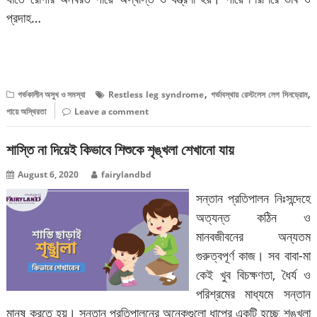
প্রদাহ…
বিস্তারিত পড়ুন
,
,
গর্ভকালীন অসুখ ও সমস্যা
Restless leg syndrome
গর্ভাবস্থায় রেস্টলেস লেগ সিনড্রোম
পায়ে অস্থিরতা
Leave a comment
শাস্তি না দিয়েই কিভাবে শিশুকে শৃঙ্খলা শেখানো যায়
August 6, 2020
fairylandbd
সন্তান প্রতিপালন নিঃসন্দেহে
অত্যন্ত কঠিন ও
মানবজীবনের অন্যতম
গুরুত্বপূর্ণ কাজ। সব বাবা-মা
কেই খুব বিচক্ষণতা, ধৈর্য ও
পরিশ্রমের মাধ্যমে সন্তান
মানুষ করতে হয়। সন্তান প্রতিপালনের অনেকগুলো ধাপের একটি হচ্ছে শৃঙ্খলা