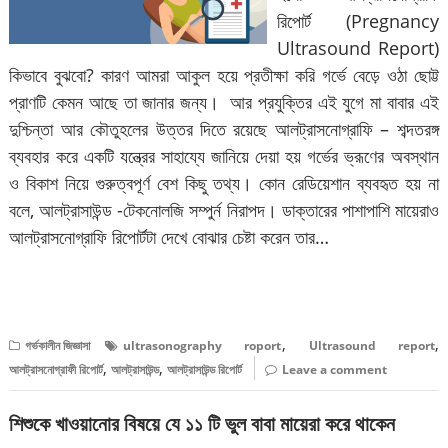
রিপোর্ট (Pregnancy
Ultrasound Report)
কিভাবে বুঝবো? কারণ আমরা আকুল হয়ে প্রতীক্ষা করি গর্ভে বেড়ে ওঠা ছোট্ট
প্রাণটি কেমন আছে তা জানার জন্য। আর প্রযুক্তির এই যুগে মা বাবার এই
দুশ্চিন্তা আর কৌতুহলের উত্তর দিতে রয়েছে আলট্রাসনোগ্রাফি – শব্দতরঙ্গ
ব্যবহার করে একটি যন্ত্রের সাহায্যে জানিয়ে দেয়া হয় গর্ভের ভ্রূণের অবস্থান
ও বিকাশ নিয়ে গুরুত্বপূর্ণ বেশ কিছু তথ্য। কোন রেডিয়েশান ব্যবহৃত হয় না
বলে, আলট্রাসাউন্ড -টেকনোলজি সম্পুর্ন নিরাপদ। ডাক্তারের পাশাপাশি মায়েরাও
আলট্রাসনোগ্রাফি রিপোর্টটা দেখে বোঝার চেষ্টা করেন তার…
বিস্তারিত পড়ুন
,
,
গর্ভকালীন জিজ্ঞাসা
ultrasonography roport
Ultrasound report
,
,
আলট্রাসনোগ্রাফী রিপোর্ট
আলট্রাসাউন্ড
আলট্রাসাউন্ড রিপোর্ট
Leave a comment
শিশুকে খাওয়ানোর বিষয়ে যে ১১ টি ভুল বাবা মায়েরা করে থাকেন