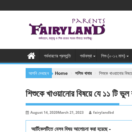
Skip
to
content
গর্ভধারণের প্রস্তুতি
গর্ভাবস্থা
শিশু (০-১২ মাস)
আপনি দেখছেন
Home
সলিড খাবার
শিশুকে খাওয়ানোর বিষয়ে
শিশুকে খাওয়ানোর বিষয়ে যে ১১ টি ভুল 
August 14, 2020
March 21, 2023
fairylandbd
আর্টিকেলটিতে যেসব বিষয় আলোচনা করা হয়েছে -