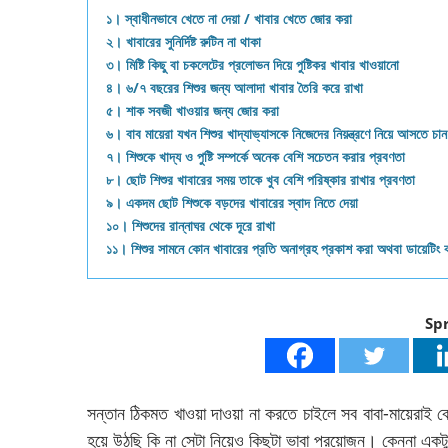
১। স্বাধীনভাবে খেতে না দেয়া / খাবার খেতে জোর করা
২। খাবারের সুনির্দিষ্ট রুটিন না থাকা
৩। মিষ্টি কিছু বা চকলেটের প্রলোভন দিয়ে পুষ্টিকর খাবার খাওয়ানো
৪। ৬/৭ বছরের শিশুর জন্য আলাদা খাবার তৈরি করে রাখা
৫। শাক সবজী খাওয়ার জন্য জোর করা
৬। বাব মায়েরা যখন শিশুর খাদ্যাভ্যাসকে নিজেদের নিয়ন্ত্রণে নিয়ে আসতে চান
৭। শিশুকে খাদ্য ও পুষ্টি সম্পর্কে অনেক বেশি সচেতন করার প্রবণতা
৮। ছোট শিশুর খাবারের সময় তাকে খুব বেশি পরিষ্কার রাখার প্রবণতা
৯। একদম ছোট শিশুকে বড়দের খাবারের স্বাদ নিতে দেয়া
১০। শিশুদের রান্নাঘর থেকে দূরে রাখা
১১। শিশুর সামনে কোন খাবারের প্রতি অনাগ্রহ প্রকাশ করা অথবা ডায়েটিং 
Sp
সন্তান ঠিকমত খাওয়া দাওয়া না করতে চাইলে সব বাবা-মায়েরাই 
হয়ে উঠছি কি না সেটা নিয়েও কিছুটা ভাবা প্রয়োজন। কেননা একট