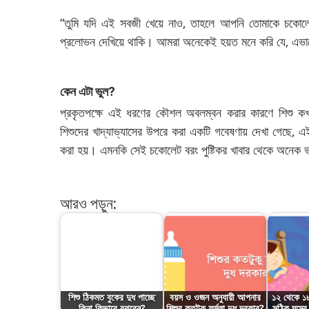
“তুমি যদি এই সবজী খেয়ে নাও, তাহলে আপনি তোমাকে চকোলেট 
প্রলোভন দেখিয়ে থাকি। আমরা অনেকেই হয়ত মনে করি যে, এভাব
কেন এটা ভুল
?
প্রকৃতপক্ষে এই ধরণের কৌশল অবলম্বন করার কারণে শিশু কখন
শিশুদের খাদ্যাভ্যাসের উপরে করা একটি গবেষণায় দেখা গেছে, 
করা হয়। এমনকি সেই চকোলেট বরং পুষ্টিকর খাবার থেকে অনেক 
আরও পড়ুন:
শিশু ঠিকমত বুকের দুধ পাচ্ছে
বয়স ও ওজন অনুযায়ী আপনার
১২ থেকে ১৮
কিনা কিভাবে বুঝবেন?
শিশুর কতটুকু ফর্মুলা দুধ দরকার?
সঠিক ঘুমে