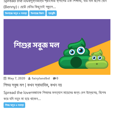
Spread the loveযুক্তরাষ্ট্রে প্রাইমারী ক্লাসের এক শিক্ষার্থী, যার নাম ছিলো বেনি
(Benny)। ছোট্ট বেনির কিছুতেই স্কুলে...
টডলারের অসুখ ও সমস্যা
টডলারের বিকাশ
প্যারেন্টিং
May 7, 2020
fairylandbd
0
শিশুর সবুজ মল | কখন স্বাভাবিক, কখন নয়
Spread the loveনবজাতক শিশুদের মলত্যাগ মায়েদের জন্য বেশ উদ্বেগের, বিশেষ
করে যদি নতুন মা হয়ে থাকেন...
শিশুর অসুখ ও সমস্যা