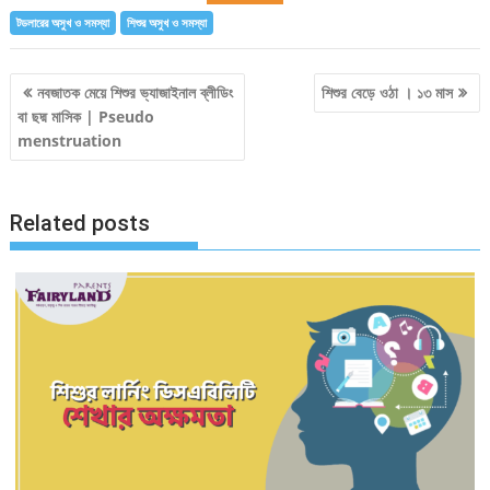
টডলারের অসুখ ও সমস্যা
শিশুর অসুখ ও সমস্যা
Post
নবজাতক মেয়ে শিশুর ভ্যাজাইনাল ব্লীডিং
শিশুর বেড়ে ওঠা । ১৩ মাস
বা ছদ্ম মাসিক | Pseudo
navigation
menstruation
Related posts