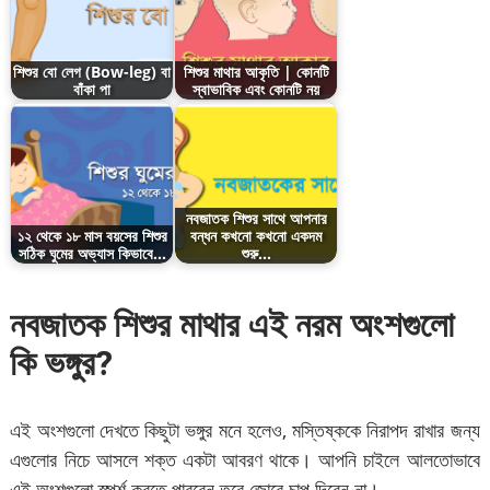
শিশুর বো লেগ (Bow-leg) বা
শিশুর মাথার আকৃতি | কোনটি
বাঁকা পা
স্বাভাবিক এবং কোনটি নয়
নবজাতক শিশুর সাথে আপনার
১২ থেকে ১৮ মাস বয়সের শিশুর
বন্ধন কখনো কখনো একদম
সঠিক ঘুমের অভ্যাস কিভাবে…
শুরু…
নবজাতক শিশুর মাথার এই নরম অংশগুলো
কি ভঙ্গুর
?
এই অংশগুলো দেখতে কিছুটা ভঙ্গুর মনে হলেও, মস্তিষ্ককে নিরাপদ রাখার জন্য
এগুলোর নিচে আসলে শক্ত একটা আবরণ থাকে। আপনি চাইলে আলতোভাবে
এই অংশগুলো স্পর্শ করতে পারবেন তবে জোরে চাপ দিবেন না।