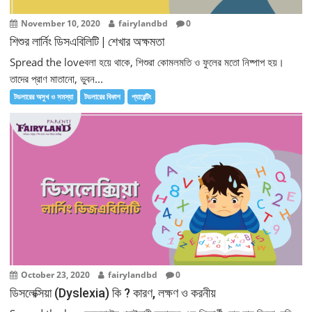
November 10, 2020
fairylandbd
0
শিশুর লার্নিং ডিসএবিলিটি | শেখার অক্ষমতা
Spread the loveবলা হয়ে থাকে, শিশুরা কোমলমতি ও ফুলের মতো নিষ্পাপ হয়।
তাদের প্রাণ মাতানো, ভুবন...
টডলারের অসুখ ও সমস্যা
টডলারের বিকাশ
প্যারেন্টিং
October 23, 2020
fairylandbd
0
ডিসলেক্সিয়া (Dyslexia) কি ? কারণ, লক্ষণ ও করনীয়