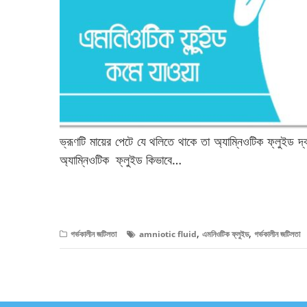
ভ্রূণটি মায়ের পেটে যে থলিতে থাকে তা অ্যাম্নিওটিক ফ্লুইড দ্ব
অ্যাম্নিওটিক ফ্লুইড কিভাবে…
বিস্তারিত পড়ুন
,
,
গর্ভকালীন জটিলতা
amniotic fluid
এমনিওটিক ফ্লুইড
গর্ভকালীন জটিলতা