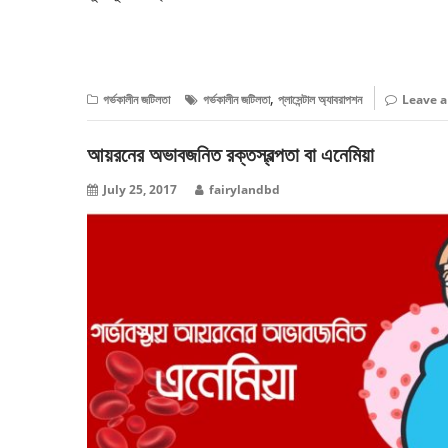
বিস্তারিত পড়ুন
,
গর্ভকালীন জটিলতা
গর্ভকালীন জটিলতা
প্লাসেন্টাল অ্যাবরাপশন
Leave 
আয়রনের অভাবজনিত রক্তস্বল্পতা বা এনেমিয়া
July 25, 2017
fairylandbd