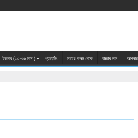
টডলার (১৩-৩৬ মাস )
প্যারেন্টিং
মায়ের কলম থেকে
বাচ্চার নাম
আপনার 