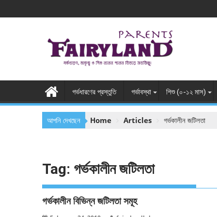
Skip
to
content
গর্ভধারণের প্রস্তুতি
গর্ভাবস্থা
শিশু (০-১২ মাস)
আপনি দেখছেন
Home
Articles
গর্ভকালীন জটিলতা
Tag:
গর্ভকালীন জটিলতা
গর্ভকালীন বিভিন্ন জটিলতা সমূহ