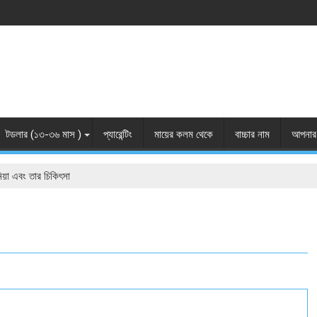
টডলার (১৩-৩৬ মাস )
প্যারেন্টিং
মায়ের কলম থেকে
বাচ্চার নাম
আপনার 
িয়া এবং তার চিকিৎসা