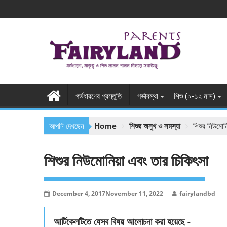
Skip
to
content
গর্ভধারণের প্রস্তুতি
গর্ভাবস্থা
শিশু (০-১২ মাস)
আপনি দেখছেন
Home
শিশুর অসুখ ও সমস্যা
শিশুর নিউমোন
শিশুর নিউমোনিয়া এবং তার চিকিৎসা
December 4, 2017
November 11, 2022
fairylandbd
আর্টিকেলটিতে যেসব বিষয় আলোচনা করা হয়েছে -