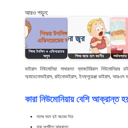
আরও পড়ুন:
শিশুর টনসিল ও এডিনয়েডের
অসুখ
শিশুর জ্বর হলে করণীয়
গর্ভাবস্থায় 
ভাইরাল নিউমোনিয়া সাধারনত ব্যাকটেরিয়াল নিউমোনিয়ার
অ্যাডেনোভাইরাস, রাইনোভাইরাস, ইনফ্লুয়েঞ্জা ভাইরাস, আরএস ভাই
কারা নিউমোনিয়ায় বেশি আক্রান্ত হ
যাদের বয়স দুই বছরের নিচে
যারা অপুষ্টিতে আক্রান্ত