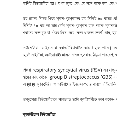
কাশিই নিউমোনিয়া নয়। যখন জ্বর এবং এর সঙ্গে থাকে কফ এবং শ্ব
দুই মাসের নিচের শিশুর শ্বাস-প্রশ্বাসের হার মিনিটে ৬০ বারের
মিনিটে ৪০ বার তা তার বেশি শ্বাস-প্রশ্বাস হলে তাকে শ্বাসক
শ্বাসের সঙ্গে বুক বা পাঁজর নিচে দেবে যেতে থাকলে সতর্ক হোন, হয
নিউমোনিয়া ভাইরাস বা ব্যাকটেরিয়াঘটিত কারণে হতে পারে। তবে
হিস্টোলাইটিকা, এক্টিনোমাইকোসিস নামক ছত্রাক, ঠাণ্ডা পরিবেশ, 
শিশুরা respiratory syncytial virus (RSV) এর মাধ্যমে
মায়ের কাছ থেকে group B streptococcus (GBS) এর সংক্
অন্যান্য ব্যাকটেরিয়া ও ভাইরাসের ইনফেকশনের কারণে নিউমোনি
ডাক্তাররা নিউমোনিয়াকে সাধারনত দুটো ক্যাটাগরিতে ভাগ করেন- ব
ব্যাক্টেরিয়াল নিউমোনিয়া