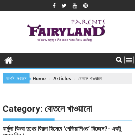
Skip
to
content
আপনি দেখছেন
Home
Articles
বোতলে খাওয়ানো
Category:
বোতলে খাওয়ানো
ফর্মুলা কিংবা দুধের বিকল্প হিসেবে ‘পেডিয়াশিওর’ দিচ্ছেন?- একটু