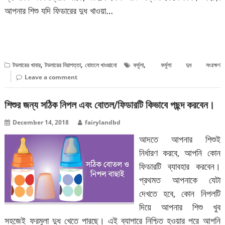
আপনার শিশু যদি ফিডারের দুধ খাওয়া…
বিস্তারিত পড়ুন
,
,
,
টডলারের খাবার
টডলারের নিরাপত্তা
বোতলে খাওয়ানো
ফর্মুলা
ফর্মুলা দুধ সংরক্ষণ
Leave a comment
শিশুর জন্য সঠিক নিপল এবং বোতল/ফিডারটি কিভাবে পছন্দ করবেন।
December 14, 2018
fairylandbd
আদতে আপনার শিশুই
নির্ধারণ করবে, আপনি কোন
ফিডারটি ব্যাবহার করবেন।
প্রথমত আপনাকে যেটা
দেখতে হবে, কোন নিপলটি
দিয়ে আপনার শিশু খুব
সহজেই ফরমুলা দুধ খেতে পারছে। এই ব্যাপারে নিশ্চিত হওয়ার পরে আপনি