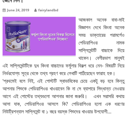
জেনে নিন।
June 24, 2019
fairylandbd
আজকাল অনেক বাবা-মাই
বিজ্ঞাপন দেখে কিংবা অনেক
সময় ডাক্তারের পরামর্শেও
পেডিয়াশিওর নামক
সাপ্লিমেন্টটি বাচ্চাকে দিয়ে
থাকেন। বেশীরভাগ মানুষই
এই সাপ্লিমেন্টটিকে দুধ কিংবা বাচ্চাদের ফর্মুলার বিকল্প ধরে নেন- বিষয়টি নিয়ে
নির্ভরযোগ্য সূত্র থেকে তথ্য গ্রহণ করে লেখাটি পাঠিয়েছেন ফারাহ হক।
‘প্রথমেই বলে নিই, এই পোস্টটি স্বাভাবিকের চেয়ে একটু বড় হবে কিন্তু
আপনার শিশুকে পেডিয়াশিওর খাওয়াবেন কি না সে ব্যাপারে সিদ্ধান্ত নেওয়ার
আগে এই পোস্টের তথ্যগুলো আপনার জানা জরুরি। এখন সরাসরি কথায়
আসা যাক, পেডিয়াশিওর আসলে কি? পেডিয়াশিওর হলো এক ধরণের
নিউট্রিশন্যাল সাপ্লিমেন্ট বা ১ বছর বয়স্ক শিশুদের খাওয়ার উপযোগী…