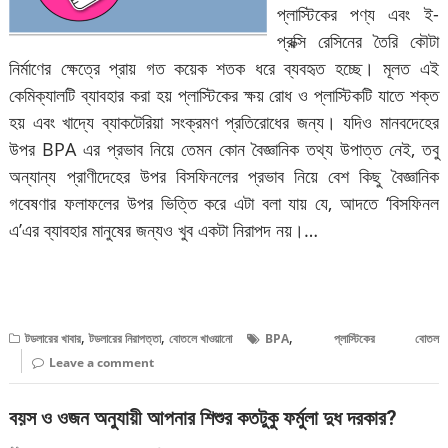
প্লাস্টিকের পণ্য এবং ই-
প্রক্সি রেসিনের তৈরি কৌটা
নির্মাণের ক্ষেত্রে প্রায় গত কয়েক শতক ধরে ব্যবহৃত হচ্ছে। মূলত এই
কেমিক্যালটি ব্যাবহার করা হয় প্লাস্টিকের ক্ষয় রোধ ও প্লাস্টিকটি যাতে শক্ত
হয় এবং খাদ্যে ব্যাকটেরিয়া সংক্রমণ প্রতিরোধের জন্য। যদিও মানবদেহের
উপর BPA এর প্রভাব নিয়ে তেমন কোন বৈজ্ঞানিক তথ্য উপাত্ত নেই, তবু
অন্যান্য প্রাণীদেহের উপর বিসফিনলের প্রভাব নিয়ে বেশ কিছু বৈজ্ঞানিক
গবেষণার ফলাফলের উপর ভিত্তি করে এটা বলা যায় যে, আদতে ‘বিসফিনল
এ’এর ব্যাবহার মানুষের জন্যও খুব একটা নিরাপদ নয়।…
বিস্তারিত পড়ুন
,
,
,
টডলারের খাবার
টডলারের নিরাপত্তা
বোতলে খাওয়ানো
BPA
প্লাস্টিকের বোতল
Leave a comment
বয়স ও ওজন অনুযায়ী আপনার শিশুর কতটুকু ফর্মুলা দুধ দরকার?