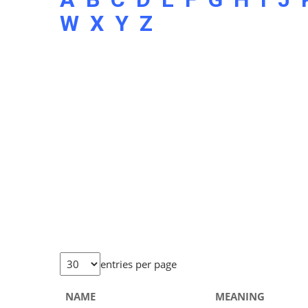
W
X
Y
Z
entries per page
NAME
MEANING