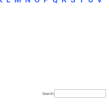
Search: