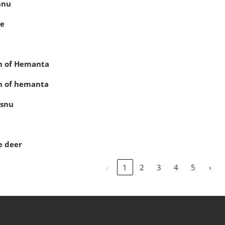
hnu
de
on of Hemanta
on of hemanta
isnu
e deer
‹
1
2
3
4
5
›