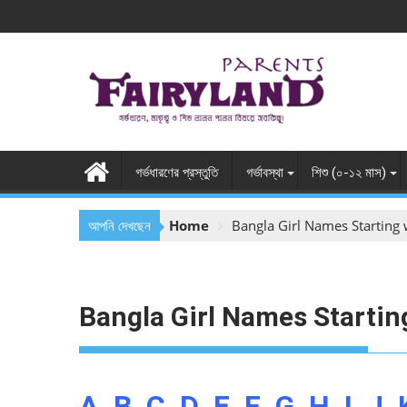
Skip
to
content
গর্ভধারণের প্রস্তুতি
গর্ভাবস্থা
শিশু (০-১২ মাস)
আপনি দেখছেন
Home
Bangla Girl Names Starting 
Bangla Girl Names Startin
A
B
C
D
E
F
G
H
I
J