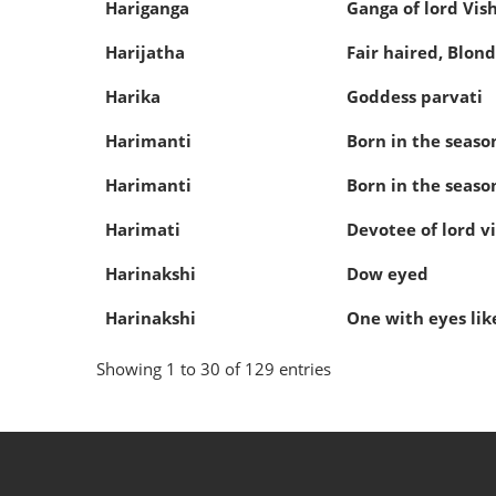
Hariganga
Ganga of lord Vis
Harijatha
Fair haired, Blon
Harika
Goddess parvati
Harimanti
Born in the seas
Harimanti
Born in the seas
Harimati
Devotee of lord v
Harinakshi
Dow eyed
Harinakshi
One with eyes lik
Showing 1 to 30 of 129 entries