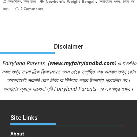
,
,
,
শিশুর বিকাশ
শিশুর যত্ন
Newborn’s Weight Bengali
নবজাতকের ওজন
শিশুর গড়
ওজন
2 Comments
Disclaimer
Fairyland Parents (
www.myfairylandbd.com
) এ প্রচারিত
সকল তথ্য সমসাময়িক বিজ্ঞানসম্মত উৎস থেকে সংগৃহিত এবং এসকল তথ্য কোন
অবস্থাতেই সরাসরি রোগ নির্ণয় বা চিকিৎসা দেয়ার উদ্দেশ্যে প্রকাশিত নয়।
জনগণের স্বাস্থ্য সচেতনা সৃষ্টি Fairyland Parents এর একমাত্র লক্ষ্য।
Site Links
About