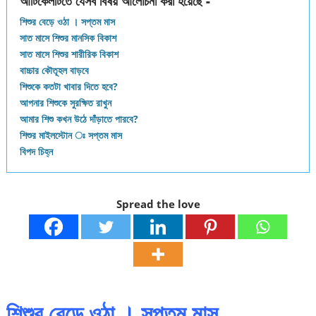
আর্টিকেলটিতে যেসব বিষয় আলোচনা করা হয়েছে -
শিশুর বেড়ে ওঠা । সপ্তম মাস
সাত মাসে শিশুর মানসিক বিকাশ
সাত মাসে শিশুর শারীরিক বিকাশ
বাচ্চার কৌতূহল বাড়বে
শিশুকে কতটা খাবার দিতে হবে?
আপনার শিশুকে সুরক্ষিত রাখুন
আমার শিশু কখন উঠে দাঁড়াতে পারবে?
শিশুর মাইলস্টোন ঃ সপ্তম মাস
বিপদ চিহ্ন
Spread the love
শিশুর বেড়ে ওঠা । সপ্তম মাস