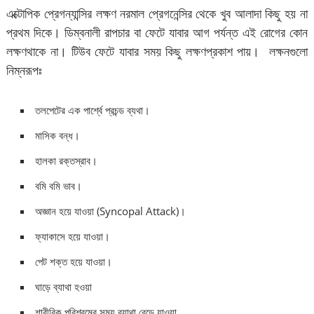
এক্টোপিক প্রেগন্যান্সির লক্ষণ নরমাল প্রেগনেন্সির থেকে খুব আলাদা কিছু হয় না
প্রথম দিকে। ডিম্বনালী রাপচার বা ফেটে যাবার আগ পর্যন্ত এই রোগের কোন
লক্ষণথাকে না। টিউব ফেটে যাবার সময় কিছু লক্ষণপ্রকাশ পায়। লক্ষনগুলো
নিম্নরূপঃ
তলপেটের এক পার্শ্বে প্রচন্ড ব্যথা।
মাসিক বন্ধ।
হালকা রক্তস্রাব।
বমি বমি ভাব।
অজ্ঞান হয়ে যাওয়া (Syncopal Attack)।
ফ্যাকাসে হয়ে যাওয়া।
পেট শক্ত হয়ে যাওয়া।
ঘাড়ে ব্যাথা হওয়া
শারীরিক পরিশ্রমের সময় ব্যাথা বেড়ে যাওয়া