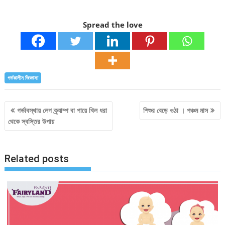
Spread the love
গর্ভকালীন জিজ্ঞাসা
Post
গর্ভাবস্থায় লেগ ক্র্যাম্প বা পায়ে খিল ধরা
শিশুর বেড়ে ওঠা । পঞ্চম মাস
থেকে স্বস্তির উপায়
navigation
Related posts