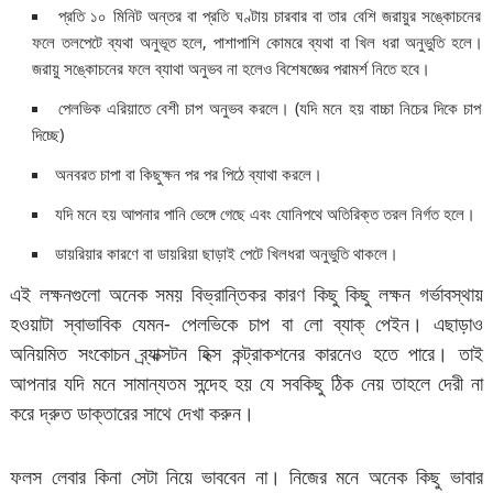
প্রতি ১০ মিনিট অন্তর বা প্রতি ঘণ্টায় চারবার বা তার বেশি জরায়ুর সঙ্কোচনের
ফলে তলপেটে ব্যথা অনুভূত হলে, পাশাপাশি কোমরে ব্যথা বা খিল ধরা অনুভুতি হলে।
জরায়ু সঙ্কোচনের ফলে ব্যাথা অনুভব না হলেও বিশেষজ্ঞের পরামর্শ নিতে হবে।
পেলভিক এরিয়াতে বেশী চাপ অনুভব করলে। (যদি মনে হয় বাচ্চা নিচের দিকে চাপ
দিচ্ছে)
অনবরত চাপা বা কিছুক্ষন পর পর পিঠে ব্যাথা করলে।
যদি মনে হয় আপনার পানি ভেঙ্গে গেছে এবং যোনিপথে অতিরিক্ত তরল নির্গত হলে।
ডায়রিয়ার কারণে বা ডায়রিয়া ছাড়াই পেটে খিলধরা অনুভুতি থাকলে।
এই লক্ষনগুলো অনেক সময় বিভ্রান্তিকর কারণ কিছু কিছু লক্ষন গর্ভাবস্থায়
হওয়াটা স্বাভাবিক যেমন- পেলভিকে চাপ বা লো ব্যাক্ পেইন। এছাড়াও
অনিয়মিত সংকোচন ব্র্যাক্সটন হিক্স কন্ট্রাকশনের কারনেও হতে পারে। তাই
আপনার যদি মনে সামান্যতম সন্দেহ হয় যে সবকিছু ঠিক নেয় তাহলে দেরী না
করে দ্রুত ডাক্তারের সাথে দেখা করুন।
ফলস লেবার কিনা সেটা নিয়ে ভাববেন না। নিজের মনে অনেক কিছু ভাবার