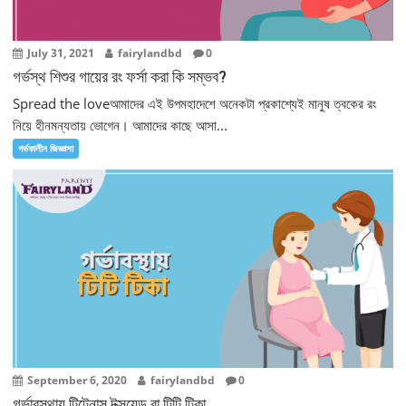
July 31, 2021
fairylandbd
0
গর্ভস্থ শিশুর গায়ের রং ফর্সা করা কি সম্ভব?
Spread the loveআমাদের এই উপমহাদেশে অনেকটা প্রকাশ্যেই মানুষ ত্বকের রং
নিয়ে হীনমন্যতায় ভোগেন। আমাদের কাছে আসা...
গর্ভকালীন জিজ্ঞাসা
September 6, 2020
fairylandbd
0
গর্ভাবস্থায় টিটেনাস টক্সয়েড বা টিটি টিকা