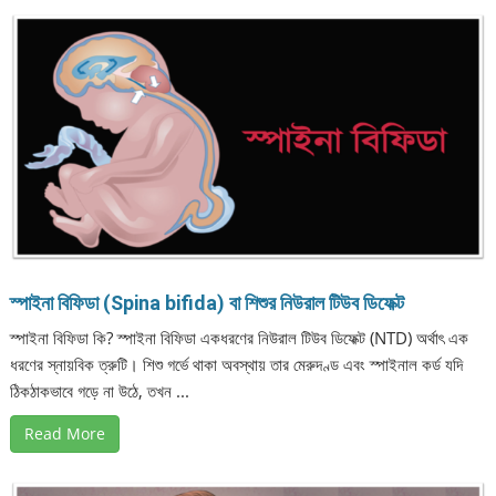
স্পাইনা বিফিডা (Spina bifida) বা শিশুর নিউরাল টিউব ডিফেক্ট
স্পাইনা বিফিডা কি? স্পাইনা বিফিডা একধরণের নিউরাল টিউব ডিফেক্ট (NTD) অর্থাৎ এক
ধরণের স্নায়বিক ত্রুটি। শিশু গর্ভে থাকা অবস্থায় তার মেরুদণ্ড এবং স্পাইনাল কর্ড যদি
ঠিকঠাকভাবে গড়ে না উঠে, তখন ...
Read More