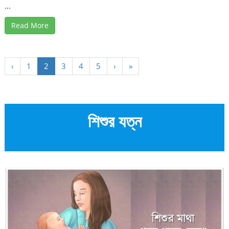
...
Read More
‹
1
2
3
4
5
›
»
শিশুর যত্ন